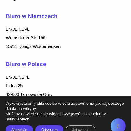
Biuro w Niemczech
EN/DE/NL/PL
Wernsdorfer Str. 156
15711 Königs Wusterhausen
Biuro w Polsce
EN/DE/NL/PL
Polna 25
42-600 Tarnowskie Góry
Wykorzystujemy pliki cookie w celu zapewnienia jak najlepszego
działania witryny.
Możesz dowiedzieć się więcej i wyłączyć pliki cookie w
ustawieniach
.
English
(
Angielski
)
Deutsch
(
Niemiecki
)
Polski
Akceptuję
Odrzucam
Ustawienia