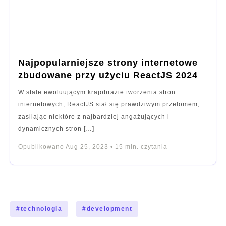
Najpopularniejsze strony internetowe
zbudowane przy użyciu ReactJS 2024
W stale ewoluującym krajobrazie tworzenia stron
internetowych, ReactJS stał się prawdziwym przełomem,
zasilając niektóre z najbardziej angażujących i
dynamicznych stron […]
Opublikowano
Aug 25, 2023
•
15
min. czytania
#
technologia
#
development