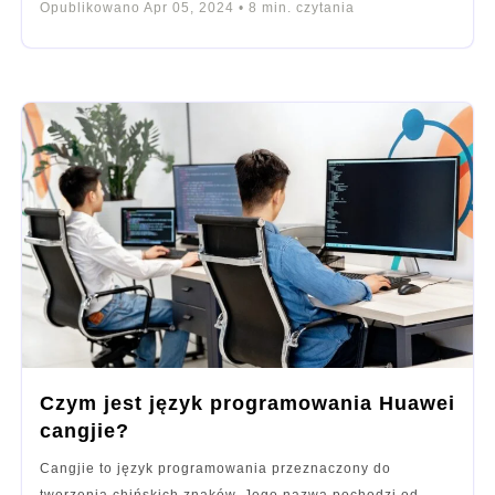
Opublikowano
Apr 05, 2024
•
8
min. czytania
Czym jest język programowania Huawei
cangjie?
Cangjie to język programowania przeznaczony do