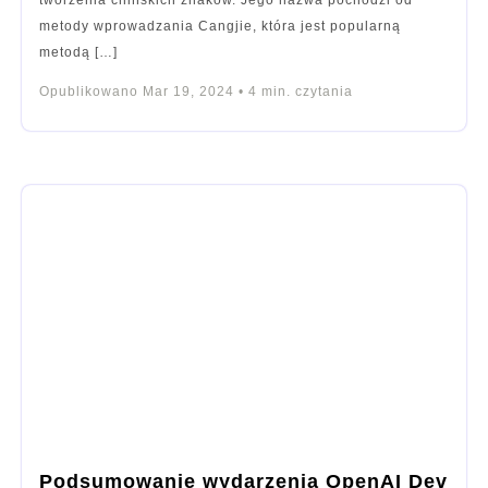
tworzenia chińskich znaków. Jego nazwa pochodzi od
metody wprowadzania Cangjie, która jest popularną
metodą […]
Opublikowano
Mar 19, 2024
•
4
min. czytania
Podsumowanie wydarzenia OpenAI Dev