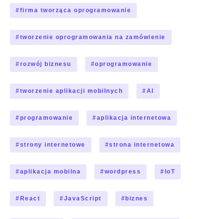
#
firma tworząca oprogramowanie
#
tworzenie oprogramowania na zamówienie
#
rozwój biznesu
#
oprogramowanie
#
tworzenie aplikacji mobilnych
#
AI
#
programowanie
#
aplikacja internetowa
#
strony internetowe
#
strona internetowa
#
aplikacja mobilna
#
wordpress
#
IoT
#
React
#
JavaScript
#
biznes