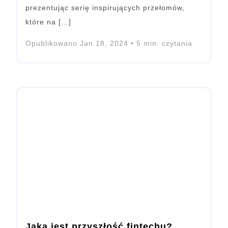
prezentując serię inspirujących przełomów,
które na […]
Opublikowano
Jan 18, 2024
•
5
min. czytania
Jaka jest przyszłość fintechu?