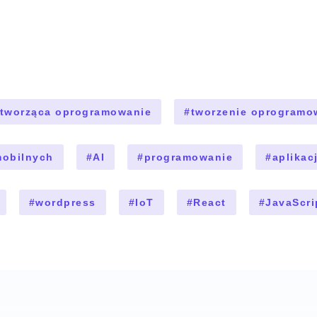
 tworząca oprogramowanie
#
tworzenie oprogramo
mobilnych
#
AI
#
programowanie
#
aplikac
#
wordpress
#
IoT
#
React
#
JavaScri