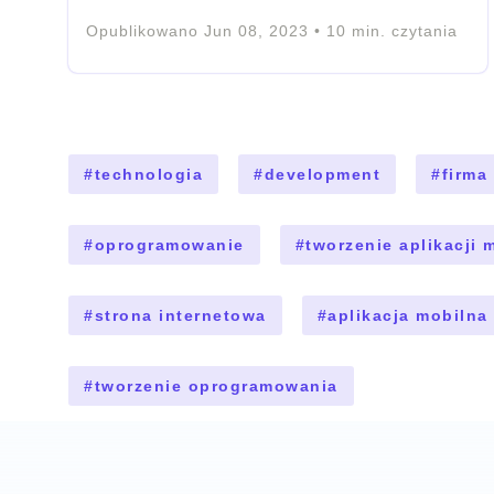
Opublikowano
Jun 08, 2023
•
10
min. czytania
#
technologia
#
development
#
firma
#
oprogramowanie
#
tworzenie aplikacji 
#
strona internetowa
#
aplikacja mobilna
#
tworzenie oprogramowania