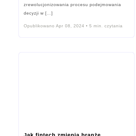
zrewolucjonizowania procesu podejmowania
decyzji w […]
Opublikowano
Apr 08, 2024
•
5
min. czytania
Jak fintech zmienia branżę