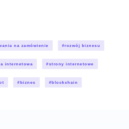
wania na zamówienie
#
rozwój biznesu
ja internetowa
#
strony internetowe
pt
#
biznes
#
blockchain