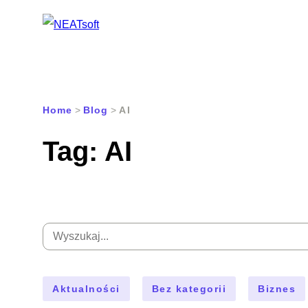
Przejdź
do
Home
>
Blog
>
AI
treści
Tag:
AI
Wyszukaj:
Aktualności
Bez kategorii
Biznes