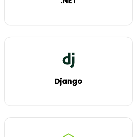
.NET
Django