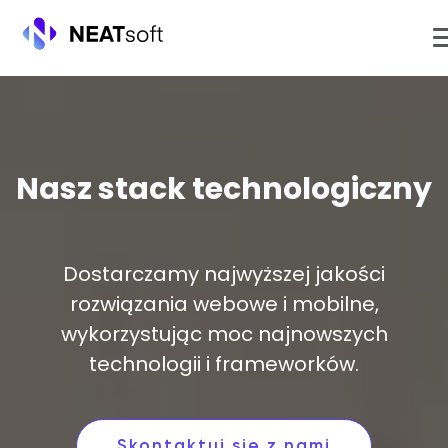
Przejdź
do
treści
Nasz stack technologiczny
Dostarczamy najwyższej jakości
rozwiązania webowe i mobilne,
wykorzystując moc najnowszych
technologii i frameworków.
Skontaktuj się z nami