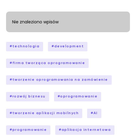
Nie znaleziono wpisów
#
technologia
#
development
#
firma tworząca oprogramowanie
#
tworzenie oprogramowania na zamówienie
#
rozwój biznesu
#
oprogramowanie
#
tworzenie aplikacji mobilnych
#
AI
#
programowanie
#
aplikacja internetowa