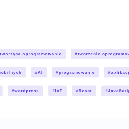
 tworząca oprogramowanie
#
tworzenie oprogramo
mobilnych
#
AI
#
programowanie
#
aplikac
#
wordpress
#
IoT
#
React
#
JavaScri