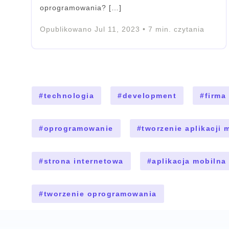
oprogramowania? […]
Opublikowano
Jul 11, 2023
•
7
min. czytania
#
technologia
#
development
#
firma
#
oprogramowanie
#
tworzenie aplikacji 
#
strona internetowa
#
aplikacja mobilna
#
tworzenie oprogramowania