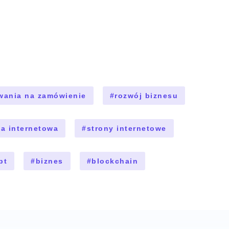
wania na zamówienie
#
rozwój biznesu
ja internetowa
#
strony internetowe
pt
#
biznes
#
blockchain