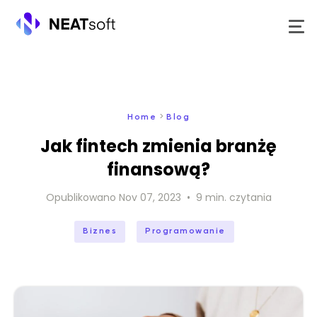
Przejdź
do
treści
>
Home
Blog
Jak fintech zmienia branżę
finansową?
Opublikowano
Nov 07, 2023
•
9
min. czytania
Biznes
Programowanie