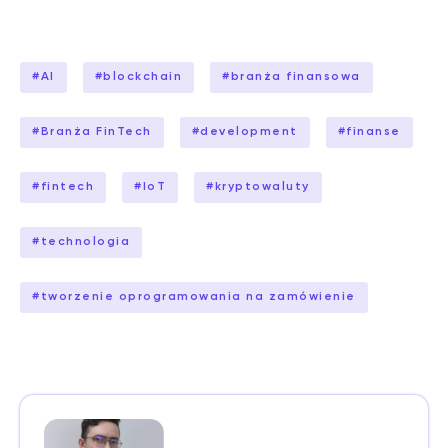
#
AI
#
blockchain
#
branża finansowa
#
Branża FinTech
#
development
#
finanse
#
fintech
#
IoT
#
kryptowaluty
#
technologia
#
tworzenie oprogramowania na zamówienie