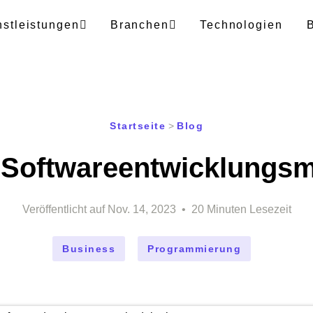
nstleistungen
Branchen
Technologien
Startseite
>
Blog
 Softwareentwicklungs
Veröffentlicht auf
Nov. 14, 2023
•
20
Minuten Lesezeit
Business
Programmierung