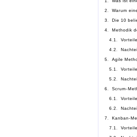
Was ist ei
Warum eine
Die 10 bel
Methodik d
Vorteil
Nachtei
Agile Meth
Vorteil
Nachtei
Scrum-Met
Vortei
Nachte
Kanban-Me
Vortei