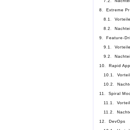
Nachte
Extreme P
Vortei
Nachte
Feature-Dr
Vortei
Nachte
Rapid App
Vorte
Nacht
Spiral Mo
Vortei
Nacht
DevOps