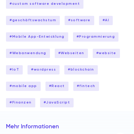
#
custom software development
#
geschäftswachstum
#
software
#
AI
#
Mobile App-Entwicklung
#
Programmierung
#
Webanwendung
#
Webseiten
#
website
#
IoT
#
wordpress
#
blockchain
#
mobile app
#
React
#
fintech
#
Finanzen
#
JavaScript
Mehr Informationen