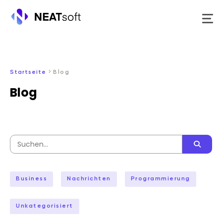
Zum
Inhalt
springen
>
Startseite
Blog
Blog
Suchen
nach
Business
Nachrichten
Programmierung
Unkategorisiert