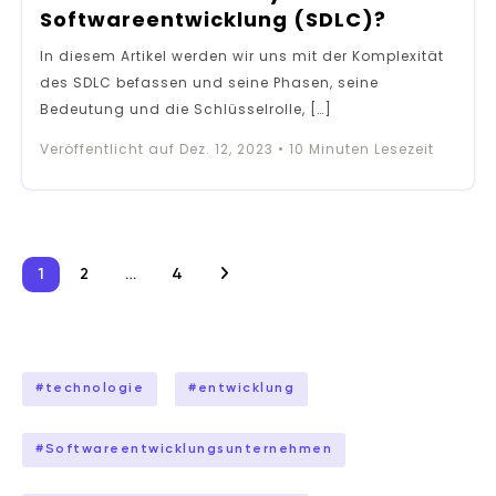
Softwareentwicklung (SDLC)?
In diesem Artikel werden wir uns mit der Komplexität
des SDLC befassen und seine Phasen, seine
Bedeutung und die Schlüsselrolle, […]
Veröffentlicht auf
Dez. 12, 2023
•
10
Minuten Lesezeit
Seitennummerierung
1
2
…
4
der
Beiträge
#
technologie
#
entwicklung
#
Softwareentwicklungsunternehmen