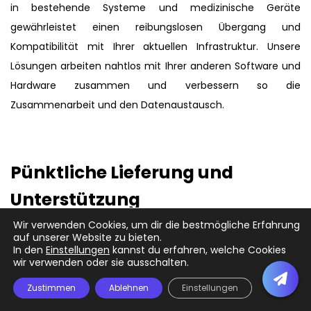
in bestehende Systeme und medizinische Geräte
gewährleistet einen reibungslosen Übergang und
Kompatibilität mit Ihrer aktuellen Infrastruktur. Unsere
Lösungen arbeiten nahtlos mit Ihrer anderen Software und
Hardware zusammen und verbessern so die
Zusammenarbeit und den Datenaustausch.
Pünktliche Lieferung und
Unterstützung
Wir verwenden Cookies, um dir die bestmögliche Erfahrung
auf unserer Website zu bieten.
Bei NEATsoft legen wir großen Wert auf die pünktliche
In den
Einstellungen
kannst du erfahren, welche Cookies
Lieferung von Projekten, ohne dabei Kompromisse bei der
wir verwenden oder sie ausschalten.
Qualität einzugehen. Unser engagiertes Team sorgt dafür,
Zustimmen
Ablehnen
Einstellungen
dass Ihre maßgeschneiderte Software effizient entwickelt