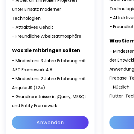
- Arbeit an sinnvollen Projekten
Technologi
unter Einsatz moderner
- Attraktiv
Technologien
- Freundli
- Attraktives Gehalt
- Freundliche Arbeitsatmosphäre
Was Sie m
Was Sie mitbringen sollten
- Mindesten
der Entwick
- Mindestens 3 Jahre Erfahrung mit
Anwendunge
.NET Framework 4.8
Firebase-T
- Mindestens 2 Jahre Erfahrung mit
- Nützlich 
AngularJS (1.2.x)
Flutter-Tec
- Grundkenntnisse in jQuery, MSSQL
und Entity Framework
Anwenden