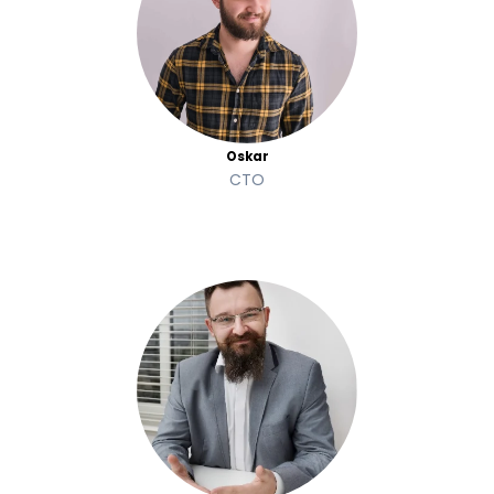
Oskar
CTO