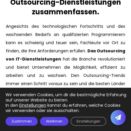
Outsourcing-Dienstleistungen
zusammenfassen.
Angesichts des technologischen Fortschritts und des
wachsenden Bedarfs an qualifizierten Programmierern
kann es schwierig und teuer sein, Fachleute vor Ort zu
finden, die Ihre Anforderungen erfüllen.
Das Outsourcing
von IT-Dienstleistungen
hat die Branche revolutioniert
und bietet Unternehmen die Möglichkeit, effizient zu
arbeiten und zu wachsen. Den Outsourcing-Trends
immer einen Schritt voraus zu sein und die besten Länder
für die Auslagerung der Softwareentwicklung zu ermitteln,
Wir verwenden Cookies, um dir die bestmögliche Erfahrung
auf unserer Website zu bieten.
ist entscheidend für die Optimierung des
In den
Einstellungen
kannst du erfahren, welche Cookies
Einstellungsprozesses. Wenn Sie Ihr Unternehmen
wir verwenden oder sie ausschalten.
ausbauen wollen und zuverlässige Ressourcen benötigen,
Zustimmen
Ablehnen
Einstellungen
ist
NEATsoft
für Sie da. Mit einem globalen Netzwerk