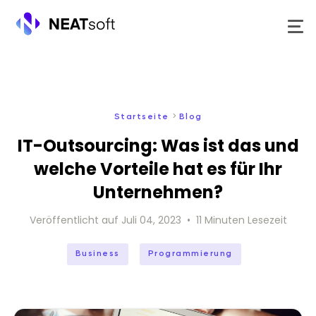
Zum
Inhalt
springen
>
Startseite
Blog
IT-Outsourcing: Was ist das und
welche Vorteile hat es für Ihr
Unternehmen?
Veröffentlicht auf
Juli 04, 2023
•
11
Minuten Lesezeit
Business
Programmierung